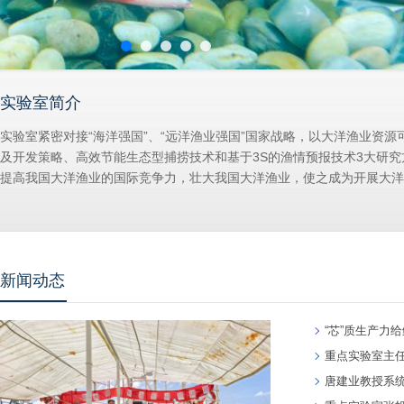
实验室简介
实验室紧密对接“海洋强国”、“远洋渔业强国”国家战略，以大洋渔业
及开发策略、高效节能生态型捕捞技术和基于3S的渔情预报技术3大研
提高我国大洋渔业的国际竞争力，壮大我国大洋渔业，使之成为开展大洋渔
新闻动态
“芯”质生产力
重点实验室主任陈
唐建业教授系统