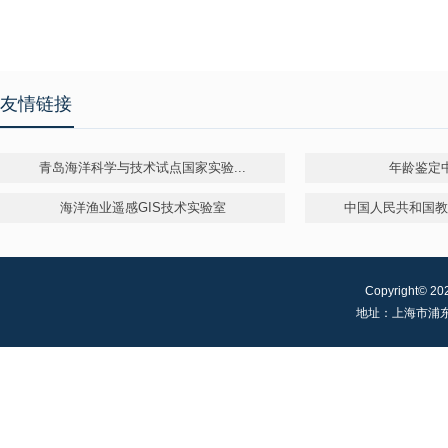
友情链接
青岛海洋科学与技术试点国家实验...
年龄鉴定
海洋渔业遥感GIS技术实验室
中国人民共和国教育
Copyright©
20
地址：上海市浦东新区