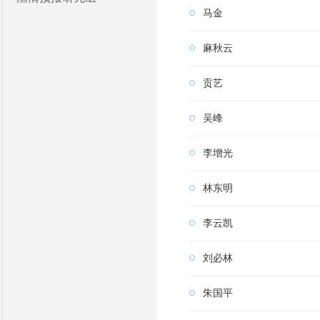
马金
麻秋云
贡艺
吴峰
李增光
林东明
李云凯
刘必林
朱国平