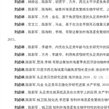
刘必林
，林静远，陈新军，胡贯宇，方舟。西北太平洋柔鱼角
刘必林
，陈新军，陈海刚。秘鲁外海茎柔鱼繁殖生物学研究。
刘必林
，陈新军，方舟，金岳。基于角质颚长度的头足类种类
刘必林
，官文江，陈新军，马金。基于生活史早期耳石微量元
刘必林
，陈新军，陈海刚，李纲。哥斯达黎加外海茎柔鱼繁殖
。
2015
刘必林
，陈新军，李建华。内壳在头足类年龄与生长研究中的
刘必林
，陈新军，方舟，李建华。利用角质颚研究头足类的年
刘必林
陈新军
贾涛
李纲
哥斯达黎加外海夏季表层浮游动物种
,
,
,
.
刘必林
陈新军
印度洋西北海域鸢乌贼角质颚长度分析
渔业科
,
.
.
刘必林
陈新军
头足类贝壳研究进展
海洋渔业
，
（
）：
,
.
.
.2010
32
3
刘必林
陈新军
马金
头足类耳石微化学研究进展
水产学报
,
,
.
.
, 2010
刘必林
，陈新军
头足类生殖系统及其在分类学上的应用
水产学
.
.
刘必林
陈新军
钱卫国
陆化杰
李思量
智利外海茎柔鱼繁殖生物
,
,
,
,
.
刘必林
，陈新军，钱卫国
智利外海茎柔鱼生物学特性的初步研
.