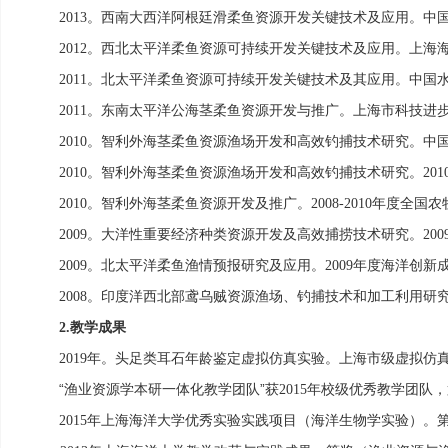
。西南大西洋阿根廷滑柔鱼资源开发关键技术及应用。中
2013
。西北太平洋柔鱼资源可持续开发关键技术及应用。上海
2012
。北太平洋柔鱼资源可持续开发关键技术及其应用。中国
2011
。东南太平洋公海茎柔鱼资源开发与推广。上海市科技进
2011
。智利外海茎柔鱼资源渔场开发和高效钓捕技术研究。中
2010
。智利外海茎柔鱼资源渔场开发和高效钓捕技术研究。
2010
201
。智利外海茎柔鱼资源开发及推广。
年度全国农
2010
2008-2010
。大洋性重要经济种类资源开发及高效捕捞技术研究。
2009
200
。北太平洋柔鱼渔情预报研究及应用。
年度海洋创新
2009
2009
。印度洋西北部鸢乌贼资源渔场、钓捕技术和加工利用研
2008
教学成果
2.
年。头足类耳石年龄鉴定虚拟仿真实验。上海市级虚拟仿
2019
“渔业资源学本研一体化教学团队”获
年校级优秀教学团队，
2015
年上海海洋大学优秀实验实践项目（海洋生物学实验）。
2015