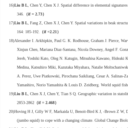
16)
Liu B L
, Chen Y, Chen X J. Spatial difference in elemental signatures
（
）
346.
if = 2.73
17)
Liu B L
, Fang Z, Chen X J, Chen Y. Spatial variations in beak structu
（
）
164: 185-192.
if =2.21
18)
Alexander I. Arkhipkin, Paul G. K. Rodhouse, Graham J. Pierce, Warw
Xinjun Chen, Mariana Diaz-Santana, Nicola Downey, Angel F. Gonzál
Jereb, Yoshiki Kato, Oleg N. Katugin, Mitsuhisa Kawano, Hideaki K
Medina, Katsuhiro Miki, Kazutaka Miyahara, Natalie Moltschaniwsky
A. Perez, Uwe Piatkowski, Pirochana Saikliang, Cesar A. Salinas-
Yamashiro, Norio Yamashita & Louis D. Zeidberg. World squid fishe
19)
Liu B L
, Chen X J, Chen Y, Tian S Q. Geographic variation in statoli
（
）
2853-2862
if = 2.468
20)
Hoving H J, Gilly W F, Markaida U, Benoit-Bird K J, -Brown Z W, Dan
(jumbo squid) to cope with a changing climate. Global Change Biol