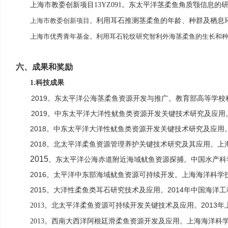
上海市教委创新项目
。东太平洋茎柔鱼角质颚信息的
13YZ091
利用耳石推测茎柔鱼的年龄、种群及栖息
上海市教委创新项目。
上海市优秀青年基金。利用耳石轮纹研究智利外海茎柔鱼的生长和
六、
成果和奖励
科技成果
1.
2019
。东太平洋公海茎柔鱼资源开发与推广。教育部高等学校
2019
。中东太平洋大洋性鱿鱼类资源开发关键技术研究及应用
2018
。中东太平洋大洋性鱿鱼类资源开发关键技术研究及应用
2018
。北太平洋柔鱼资源管理养护关键技术研究及其应用。上
2015
。东太平洋公海赤道附近海域鱿鱼资源探捕。中国水产科
2016
。太平洋中东部海域鱿鱼资源可持续开发。上海海洋科学
2015
。大洋性柔鱼类耳石研究技术及应用。
2014
年中国海洋工
。北太平洋柔鱼资源可持续开发关键技术及应用。
2013
年
2013
。西南大西洋阿根廷滑柔鱼资源开发及应用。上海海洋科
2013