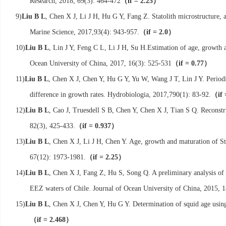
（
）
Research, 2018, 69(3): 464-472
if = 2.25
9)
Liu B L
, Chen X J, Li J H, Hu G Y, Fang Z. Statolith microstructure, a
（
）
Marine Science, 2017,
93(4): 943-957.
if = 2.0
10)
Liu B L
, Lin J Y, Feng C L, Li J H, Su H.
Estimation of age, growth a
（
）
Ocean University of China, 2017, 16(3): 525-531
if = 0.77
11)
Liu B L
, Chen X J, Chen Y, Hu G Y, Yu W, Wang J T, Lin J Y. Periodic
（
difference in growth rates. Hydrobiologia, 2017,
790(1): 83-92.
if
12)
Liu B L
, Cao J, Truesdell S B, Chen Y, Chen X J, Tian S Q. Reconstru
（
）
82(3), 425-433.
if = 0.937
13)
Liu B L
, Chen X J, Li J H, Chen Y. Age, growth and maturation of Sth
（
）
67(12): 1973-1981.
if = 2.25
14)
Liu B L
, Chen X J, Fang Z, Hu S, Song Q. A preliminary analysis of tr
EEZ waters of Chile. Journal of Ocean University of China, 2015, 1
15)
Liu B L
, Chen X J, Chen Y, Hu G Y. Determination of squid age usin
（
）
if = 2.468