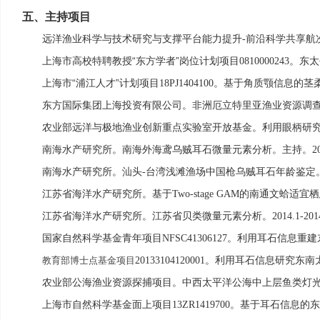
五、
主持项目
远洋渔业科学与技术研究与支撑平台能力提升
前沿科学共享航
-
上海市高校特聘教授“东方学者”岗位计划项目
。东太
0810000243
上海市“浦江人才”计划项目
。基于角质颚信息的茎
18PJ1404100
东方国际集团上海投资有限公司。非洲厄立特里亚渔业资源调
农业部远洋与极地渔业创新重点实验室开放基金。利用眼柄研
南海水产研究所。南海外海鸢乌贼耳石微量元素分析。主持。
2
南海水产研究所。汕头
台湾浅滩渔场中国枪乌贼耳石年龄鉴定
-
江苏省海洋水产研究所。基于
的南通文蛤适宜栖
Two-stage GAM
江苏省海洋水产研究所。江苏省贝类微量元素分析。
2014.1-201
国家自然科学基金青年项目
。利用耳石信息重建
NFSC41306127
。利用耳石信息研究东南
教育部博士点基金项目
20133104120001
农业部公海渔业资源探捕项目。中西太平洋公海中上层鱼类灯
上海市自然科学基金面上项目
。基于耳石信息的东
13ZR1419700