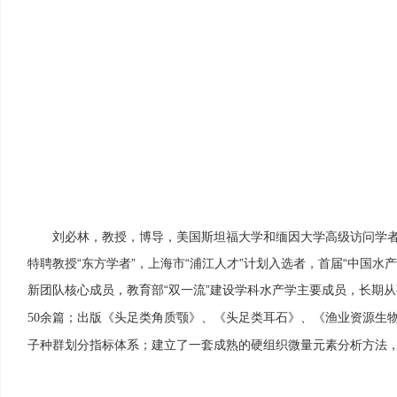
刘必林，教授，博导，美国斯坦福大学和缅因大学高级访问学
特聘教授“东方学者”，上海市“浦江人才”计划入选者，首届“中国水
新团队核心成员，教育部“双一流”建设学科水产学主要成员，长期
余篇；出版《头足类角质颚》、《头足类耳石》、《渔业资源生
50
子种群划分指标体系；建立了一套成熟的硬组织微量元素分析方法