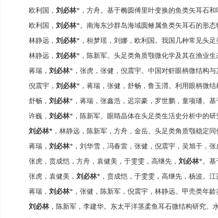
欧利国，
刘必林
，方舟。基于椭圆傅里叶变换的鱼类矢耳石和
*
欧利国，
刘必林
。南海东沙群岛海域圆鲹属鱼类矢耳石的形态
*
林静远，
刘必林
，桓梦瑶，刘娜，欧利国。我国几种常见头足
*
林静远，
刘必林
，陈新军。头足类角质颚微化学及其在渔业生
*
蒋瑞，
刘必林
，张虎，张健，倪震宇。中国对虾眼柄微结构与
*
倪震宇，
刘必林
，蒋瑞，张健，舒畅，鲁玉渭。利用眼柄微结
*
舒畅，
刘必林
，蒋瑞，张鑫浩，迟宗豪，罗世鹏，童项璠。基
*
许巍，
刘必林
，陈新军。眼睛晶体在头足类生活史分析中的研
*
刘必林
，林静远，陈新军，方舟，金岳。头足类角质颚稳定同
*
蒋瑞，
刘必林
，刘华雪，冯春雷，张健，倪震宇，吴旭干，张
*
张虎，贲成恺，方舟，袁健美，于雯雯，高继先，
刘必林
。基
*
张虎，袁健美，
刘必林
，贲成恺，于雯雯，高继先，杨波。江
*
蒋瑞，
刘必林
，张健，陈新军，倪震宇，林静远。甲壳类年龄
*
刘必林
，陈新军，李建华。东太平洋茎柔鱼耳石微结构研究。