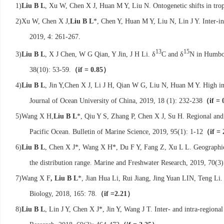
1)
Liu B L
, Xu W, Chen X J, Huan M Y, Liu N. Ontogenetic shifts in troph
2)
Xu W, Chen X J,
Liu B L
*, Chen Y, Huan M Y, Liu N, Lin J Y. Inter-ind
2019, 4: 261-267.
13
15
3)
Liu B L
, X J Chen, W G Qian, Y Jin, J H Li. δ
C and δ
N in Humbol
（
）
38(10): 53-59.
if = 0.85
4)
Liu B L
, Jin Y,Chen X J, Li J H, Qian W G, Liu N, Huan M Y. High indi
（
Journal of Ocean University of China, 2019, 18 (1): 232-238
if = 
5)
Wang X H,
Liu B L
*, Qiu Y S, Zhang P, Chen X J, Su H.
Regional and 
（
Pacific Ocean. Bulletin of Marine Science, 2019, 95(1): 1-12
if = 
6)
Liu B L
, Chen X J*, Wang X H*, Du F Y, Fang Z, Xu L L. Geographic, 
the distribution range. Marine and Freshwater Research, 2019, 70(3
7)
Wang X F
, Liu B L
*, Jian Hua Li, Rui Jiang, Jing Yuan LIN, Teng Li.
（
）
Biology, 2018, 165: 78.
if =2.21
8)
Liu B L
, Lin J Y, Chen X J*, Jin Y, Wang J T. Inter- and intra-regional 