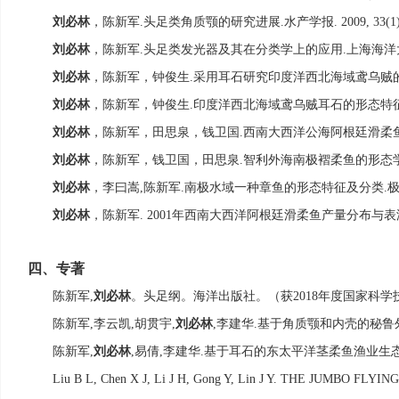
刘必林
，陈新军
头足类角质颚的研究进展
水产学报
.
.
. 2009, 33(1
刘必林
，陈新军
头足类发光器及其在分类学上的应用
上海海洋
.
.
刘必林
，陈新军，钟俊生
采用耳石研究印度洋西北海域鸢乌贼
.
刘必林
，陈新军，钟俊生
印度洋西北海域鸢乌贼耳石的形态特
.
刘必林
，陈新军，田思泉，钱卫国
西南大西洋公海阿根廷滑柔
.
刘必林
，陈新军，钱卫国，田思泉
智利外海南极褶柔鱼的形态
.
刘必林
，李曰嵩
陈新军
南极水域一种章鱼的形态特征及分类
,
.
.
刘必林
，陈新军
年西南大西洋阿根廷滑柔鱼产量分布与表
. 2001
四、
专著
陈新军
刘必林
。头足纲。海洋出版社。（获
年度国家科学
,
2018
陈新军
李云凯
胡贯宇
刘必林
李建华
基于角质颚和内壳的秘鲁
,
,
,
,
.
陈新军
刘必林
易倩
李建华
基于耳石的东太平洋茎柔鱼渔业生
,
,
,
.
Liu B L, Chen X J, Li J H, Gong Y, Lin J Y. THE JUMBO FLYIN