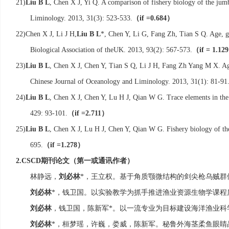
21)
Liu B L
, Chen X J, Yi Q. A comparison of fishery biology of the jum
（
）
Liminology. 2013, 31(3): 523-533.
if =0.684
22)
Chen X J, Li J H,
Liu B L
*, Chen Y, Li G, Fang Zh, Tian S Q. Age, g
（
Biological Association of the
UK
. 2013, 93(2): 567-573.
if = 1.129
23)
Liu B L
, Chen X J, Chen Y, Tian S Q, Li J H, Fang Zh Yang M X. Age
Chinese Journal of Oceanology and Liminology. 2013, 31(1): 81-91
24)
Liu B L
, Chen X J, Chen Y, Lu H J, Qian W G. Trace elements in the 
（
）
429: 93-101.
if =2.711
25)
Liu B L
, Chen X J, Lu H J, Chen Y, Qian W G. Fishery biology of th
（
）
695.
if =1.278
期刊论文（第一或通讯作者）
2.
CSCD
林静远，
刘必林
，王立权。基于角质颚微结构的剑尖枪乌贼群
*
刘必林
，钱卫国。以实验教学为抓手推进渔业资源生物学课程
*
刘必林
，钱卫国，陈新军
。以一流专业为目标建设海洋渔业科
*
刘必林
，桓梦瑶，许巍，娄威，陈新军。秘鲁外海茎柔鱼眼睛
*