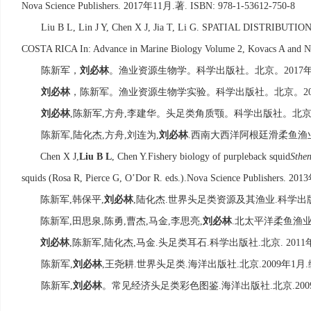
年
月
著
Nova Science Publishers. 2017
11
.
. ISBN: 978-1-53612-750-8
Liu B L, Lin J Y, Chen X J, Jia T, Li G. SPATIAL DIS
COSTA RICA In: Advance in Marine Biology Volume 2, Kovacs A and Nag
科学出版社。北京。
陈新军，
刘必林
。渔业资源生物学。
2017
科学出版社。北京。
刘必林
，陈新军。渔业资源生物学实验。
2
刘必林
陈新军
方舟
李建华。头足类角质颚。科学出版社。北
,
,
,
陈新军
陆化杰
方舟
刘连为
刘必林
西南大西洋阿根廷滑柔鱼渔
,
,
,
,
.
Chen X J,
Liu B L
, Chen Y.
Fishery biology of purpleback squid
Sthen
squids (Rosa R, Pierce G, O’Dor R. eds.).
Nova Science Publishers. 2013
陈新军
韩保平
刘必林
陆化杰
世界头足类资源及其渔业
科学出
,
,
,
.
.
陈新军
田思泉
陈勇
曹杰
马金
李思亮
刘必林
北太平洋柔鱼渔
,
,
,
,
,
,
.
刘必林
陈新军
陆化杰
马金
头足类耳石
科学出版社
北京
,
,
,
.
.
.
. 2011
陈新军
刘必林
王尧耕
世界头足类
海洋出版社
北京
年
月
,
,
.
.
.
.2009
1
.
陈新军
刘必林
。常见经济头足类彩色图鉴
海洋出版社
北京
,
.
.
.200