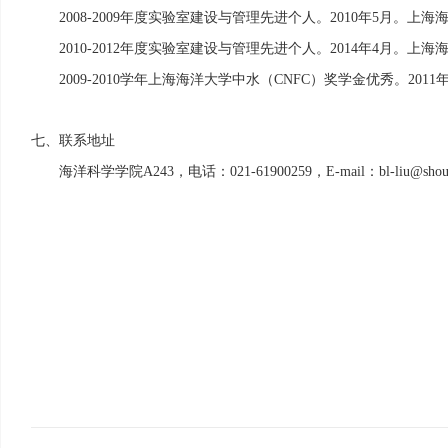
年度实验室建设与管理先进个人。
年
月。上海
2008-2009
2010
5
年度实验室建设与管理先进个人。
年
月。上海
2010-2012
2014
4
学年上海海洋大学中水（
）奖学金优秀。
2009-2010
CNFC
2011
联系地址
七、
海洋科学学院
，电话：
，
：
A243
021-61900259
E-mail
bl-liu@shou