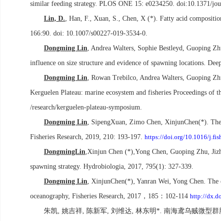
similar feeding strategy. PLOS ONE 15: e0234250. doi:10.1371/jo
Lin, D.
, Han, F., Xuan, S., Chen, X (*). Fatty acid compositi
166:90. doi: 10.1007/s00227-019-3534-0.
Dongming Lin
, Andrea Walters, Sophie Bestleyd, Guoping Zhu
influence on size structure and evidence of spawning locations. De
Dongming Lin
, Rowan Trebilco, Andrea Walters, Guoping Zhu
Kerguelen Plateau: marine ecosystem and fisheries Proceedings of th
/research/kerguelen-plateau-symposium.
Dongming Lin
, SipengXuan, Zimo Chen, XinjunChen(*). The 
Fisheries Research, 2019, 210: 193-197.
https://doi.org/10.1016/j.fi
DongmingLin
,Xinjun Chen (*),Yong Chen, Guoping Zhu, Jizh
spawning strategy. Hydrobiologia, 2017, 795(1): 327-339.
Dongming Lin
, XinjunChen(*), Yanran Wei, Yong Chen. The e
oceanography, Fisheries Research, 2017
，
185
：
102-114
http://dx.d
朱凯
,
姚吉祥
,
陈新军
,
刘维达
,
林东明
*.
南海鸢乌贼微型群