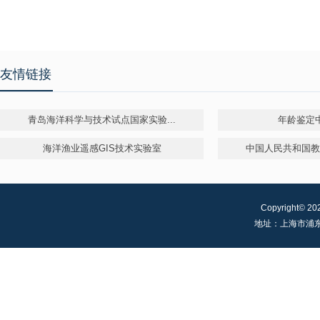
友情链接
青岛海洋科学与技术试点国家实验...
年龄鉴定
海洋渔业遥感GIS技术实验室
中国人民共和国教育
Copyright©
20
地址：上海市浦东新区