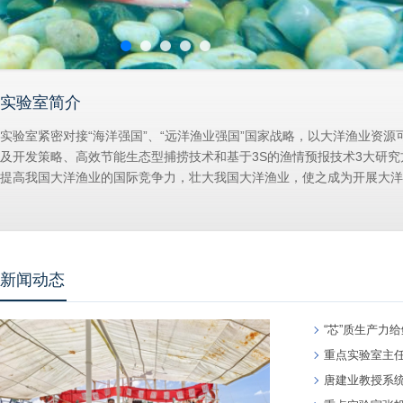
实验室简介
实验室紧密对接“海洋强国”、“远洋渔业强国”国家战略，以大洋渔业
及开发策略、高效节能生态型捕捞技术和基于3S的渔情预报技术3大研
提高我国大洋渔业的国际竞争力，壮大我国大洋渔业，使之成为开展大洋渔
新闻动态
“芯”质生产力
重点实验室主任陈
唐建业教授系统