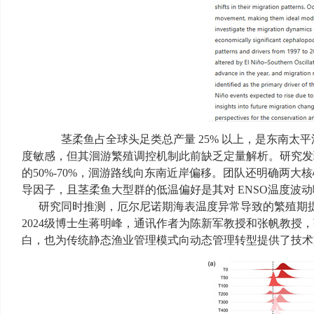
茎柔鱼占全球头足类总产量 25% 以上，是东南太
度敏感，但其洄游繁殖调控机制此前缺乏定量解析。研究发
的50%-70%，洄游路线向东南近岸偏移。团队还明确两
导因子，且茎柔鱼大型群的低温偏好是其对 ENSO温度波
研究同时推测，厄尔尼诺期海表温度异常导致的繁殖期提
2024级博士生蒋明峰，通讯作者为陈新军教授和张帆教授
白，也为传统静态渔业管理模式向动态管理转型提供了技术