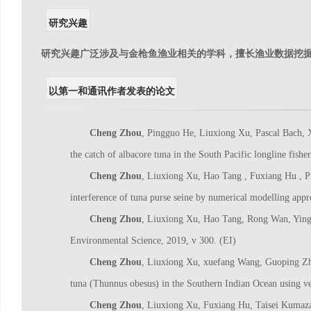
研究兴趣
研究兴趣广泛涉及与金枪鱼渔业相关的学科，擅长渔业数据挖
以第一和通讯作者发表的论文
Cheng Zhou
, Pingguo He, Liuxiong Xu, Pascal Bach, 
the catch of albacore tuna in the South Pacific longline fish
Cheng Zhou
, Liuxiong Xu, Hao Tang , Fuxiang Hu , P
interference of tuna purse seine by numerical modelling app
Cheng Zhou
, Liuxiong Xu, Hao Tang, Rong Wan, Yinglia
Environmental Science, 2019, v 300. (EI)
Cheng Zhou
, Liuxiong Xu, xuefang Wang, Guoping Zhu
tuna (Thunnus obesus) in the Southern Indian Ocean using v
Cheng Zhou
, Liuxiong Xu, Fuxiang Hu, Taisei Kumazaw