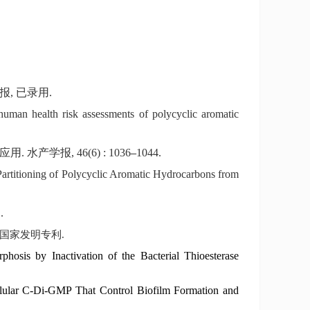
报
,
已录用
.
uman health risk assessments of polycyclic aromatic
应用
.
水产学报
, 46(6) : 1036
–
1044.
 Partitioning of Polycyclic Aromatic Hydrocarbons from
1
.
国家发明专利
.
osis by Inactivation of the Bacterial Thioesterase
ellular C-Di-GMP That Control Biofilm Formation and