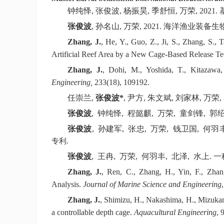
钟纯怿
,
张俊波
,
杨振昊
,
季舒恒
,
万荣
, 2021.
张俊波
,
孙名山
,
万荣
, 2021.
海洋渔业装备生
Zhang, J.
, He, Y., Guo, Z., Ji, S., Zhang, S.
Artificial Reef Area by a New Cage-Based Release T
Zhang, J.
, Dohi, M., Yoshida, T., Kitazawa, 
Engineering,
233
(18), 109192.
任崇兰
,
张俊波
*
,
尹方
,
朱文斌
,
刘家林
,
万荣
,
张俊波
,
钟纯怿
,
程懿麒
,
万荣
,
童剑锋
,
郭
张俊波
,
孙建军
,
张忠
,
万荣
,
钱卫国
,
何羽
专利
.
张俊波
,
王冉
,
万荣
,
何羽丰
,
北泽
,
水上
一
.
Zhang, J.
, Ren, C., Zhang, H., Yin, F., Zha
Analysis.
Journal of Marine Science and Engineering
,
Zhang, J.
, Shimizu, H., Nakashima, H., Mizukami
a controllable depth cage.
Aquacultural Engineering
, 