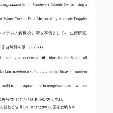
ex argentinus
) in the Southwest Atlantic Ocean using a
 of Water Current Data Measured by Acoustic Doppler
システムの解析
-
女川湾を事例として
-
．生産研究
,
学报
:
自然科学版
, 50, 29-35.
 natural-gas condensate oils: hints for the Sanchi oil
ark clam
Scapharca subcrenata
on the fluxes of nutrient
 multi-trophic aquaculture in temperate coastal waters:
公告号
CN 107494368 B,
国家发明专利
.
9,
授权公告号
CN 107372209 B,
国家发明专利
.