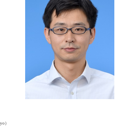
kyo
）