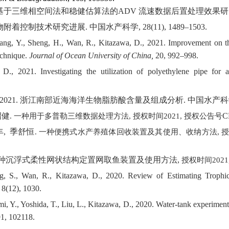
基于三维相空间法和稳健估算法的
ADV
流速数据后置处理效果研
物附着控制技术研究进展
.
中国水产科学
,
28(11), 1489–1503.
, Tang, Y., Sheng, H., Wan, R., Kitazawa, D., 2021. Improvement on 
echnique.
Journal of Ocean University of China,
20,
992–998
.
D., 2021. Investigating the utilization of polyethylene pipe for 
 2021.
浙江南部近海海洋生物脂肪酸含量及组成分析
.
中国水产科
绍健
C
.
一种用于多普勒三维数据处理方法
,
授权时间
2021,
授权公告号
丰
,
季舒恒
.
一种便携式水产养殖体回收装置及其使用、收纳方法
,
种沉浮式柔性网状结构定置网取鱼装置及使用方法
,
授权时间
2021
ng, S., Wan, R., Kitazawa, D.,
2020
. Review of Estimating Trophic
8(12)
, 1030.
, Y., Yoshida, T., Liu, L., Kitazawa, D., 2020. Water-tank experiment 
91, 102118.