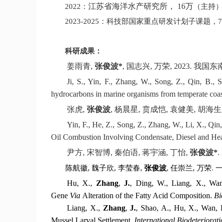
江苏省海洋水产研究所，
16
万
2022
：
（主持
2023-2025
：科技部国家重点研发计划子课题，
7
科研成果：
姜雨青
,
张俊波
*
,
国志兴
,
万荣
, 2023.
我国东
Ji, S., Yin, F., Zhang, W., Song, Z., Qin, B., 
hydrocarbons in marine organisms from temperate coas
张虎
,
张俊波
,
杨晨星
,
贲成恺
,
袁健美
,
胡海生
Yin, F., He, Z., Song, Z., Zhang, W., Li, X., Qin
Oil Combustion Involving Condensate, Diesel and He
尹方
,
宋智博
,
秦伯语
,
蒋宇涵
,
丁怡
,
张俊波
*
.
陈航徽
,
魏子欣
,
李莹春
,
张俊波
,
任崇兰
,
万荣
.
Hu, X.,
Zhang
,
J.
,
Ding, W., Liang, X., Wan,
Gene
Via
Alteration of the Fatty Acid Composition.
Bi
Liang, X.,
Zhang
,
J.
,
Shao, A., Hu, X., Wan, 
Mussel Larval Settlement.
International Biodeteriora