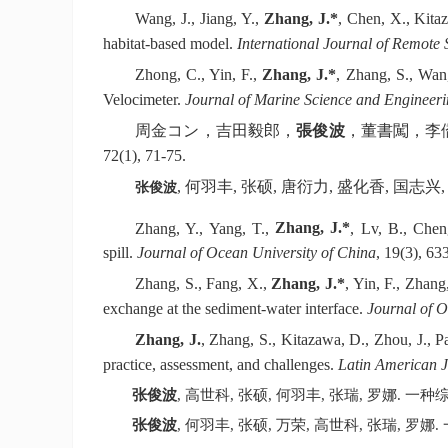
Wang,
J., Jiang,
Y.,
Zhang, J.*
, Chen, X., Kita
habitat-based model.
International Journal of Remote 
Zhong, C., Yin, F.,
Zhang, J.*
, Zhang, S., Wan
Velocimeter.
Journal of Marine Science and Engineer
周金コン，吉田毅郎，
張俊波
，董書闖，李
72(1), 71-75.
,
何羽丰
,
张硕
,
唐衍力
,
盛化香
,
国志兴
,
张俊波
Zhang, Y., Yang,
T.,
Zhang, J.*
, Lv, B., Cheng
spill.
Journal of Ocean University of China
,
19(3), 63
Zhang, S., Fang, X.,
Zhang, J.*
, Yin, F., Zhan
exchange at the sediment-water interface.
Journal of O
Zhang, J.
, Zhang, S., Kitazawa, D., Zhou, J., P
practice, assessment, and challenges.
Latin American J
张俊波
,
高世科
,
张硕
,
何羽丰
,
张瑞
,
罗娜
.
一种
张俊波
,
何羽丰
,
张硕
,
万荣
,
高世科
,
张瑞
,
罗娜
.