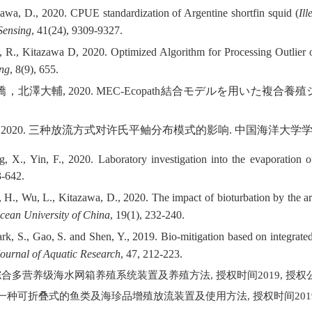
zawa, D., 2020. CPUE standardization of Argentine shortfin squid (
Ill
Sensing
, 41(24), 9309-9327.
, R., Kitazawa D, 2020. Optimized Algorithm for Processing Outlier
ing
, 8(9), 655.
僑，北澤大輔
, 2020. MEC-Ecopath
結合モデルを用いた複合養殖
 2020.
三种放流方式对许氏平鲉分布模式的影响
.
中国海洋大学
, X., Yin, F., 2020. Laboratory investigation into the evaporation of
3-642.
g, H., Wu, L., Kitazawa, D., 2020.
The impact of bioturbation by the 
cean University of China
,
19(1), 232-240.
ark, S., Gao, S. and Shen, Y., 2019. Bio-mitigation based on integrated
ournal of Aquatic Research
,
47, 212-223.
综合多营养级海水网箱养殖系统装置及养殖方法
,
授权时间
2019,
授权
一种可折叠式的鱼类及海珍品增殖放流装置及使用方法
,
授权时间
201