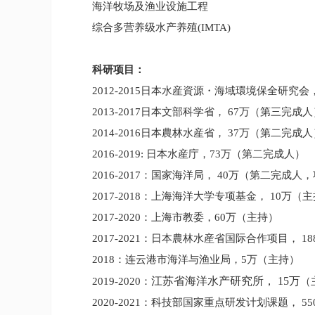
海洋牧场及渔业设施工程
综合多营养级水产养殖
(IMTA)
科研项目：
2012-2015
日本水産資源
・
海域環境保全研究会
2013-2017
日本文部科学省，
67
万（第三完成人
2014-2016
日本農林水産省，
37
万（第二完成人
2016-2019:
日本水産庁，
73
万（第二完成人）
2016-2017
：国家海洋局，
40
万（第二完成人，
2017-2018
：上海海洋大学专项基金，
10
万（主
2017-2020
：上海市教委，
60
万（主持）
2017-2021
：日本農林水産省国际合作项目，
18
2018
：连云港市海洋与渔业局，
5
万（主持）
江苏省海洋水产研究所，
15
万
2019-2020
：
（
2020-2021
：科技部国家重点研发计划课题，
55