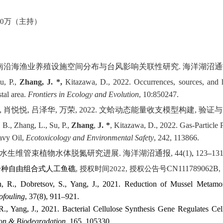
）
0
万（主持）
南沿海渔业养殖设施空间分布与台风影响关联性研究
.
海洋湖沼通
Su, P.,
Zhang, J. *,
Kitazawa, D., 2022. Occurrences, sources, and h
tal area.
Frontiers in Ecology and Evolution
, 10:850247
.
,
肖悦悦
,
吕泽华
,
万荣
, 2022.
文蛤动态能量收支模型构建
,
验证与
, B., Zhang, L., Su,
P.,
Zhang
,
J. *
, Kitazawa, D., 2022. Gas-Particle
avy Oil,
Ecotoxicology and Environmental Safety
, 242, 113866
.
水生维管束植物水体脱氮研究进展
.
海洋湖沼通报
, 44(1)
,
123
–
13
CN111789062B
一种自由组合式人工鱼礁
,
授权时间
2022,
授权公告号
,
 R., Dobretsov, S., Yang, J., 2021. Reduction of Mussel Metamorph
ofouling
, 37(8), 911–921
.
R., Yang, J., 2021. Bacterial Cellulose Synthesis Gene Regulates C
tion & Biodegradation
, 165, 105330
.