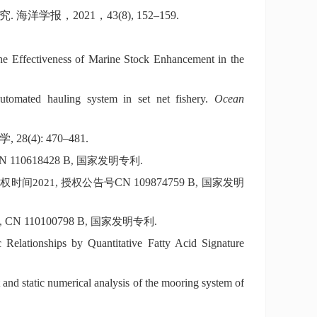
究
.
海洋学报，
2021
，
43(8), 152–159
.
the Effectiveness of Marine Stock Enhancement in the
automated hauling system in set net fishery.
Ocean
学
, 28(4): 470–481
.
N 110618428 B
,
国家发明专利
.
CN 109874759 B
授权时间
2021,
授权公告号
,
国家发明
CN 110100798 B
,
,
国家发明专利
.
 Relationships by Quantitative Fatty Acid Signature
and static numerical analysis of the mooring system of