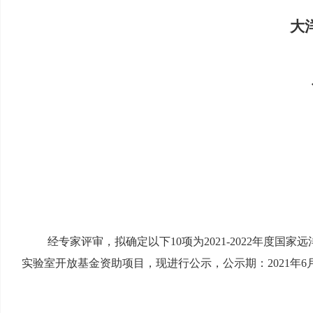
大
经专家评审，拟确定以下
10
项
为
2021-2022
年度国家远
实验室开放基金资助项目，现进行公示，公示期：
20
2
1
年
6