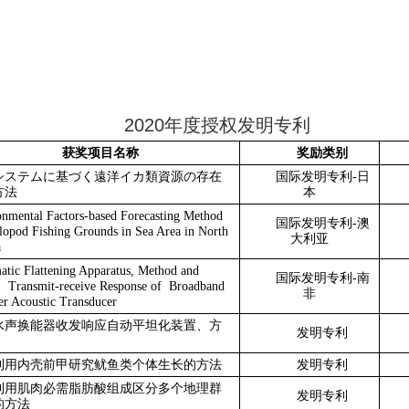
2020
年度授权发明专利
获奖项目名称
奖励类别
システムに基づく遠洋イカ類資源の存在
国际发明专利
-
日
方法
本
nmental Factors-based Forecasting Method
国际发明专利
-
澳
opod Fishing Grounds in Sea Area in North
大利亚
a
tic Flattening Apparatus, Method and
国际发明专利
-
南
 Transmit-receive Response of
Broadband
非
 Acoustic Transducer
水声换能器收发响应自动平坦化装置、方
发明专利
利用内壳前甲研究鱿鱼类个体生长的方法
发明专利
利用肌肉必需脂肪酸组成区分多个地理群
发明专利
的方法