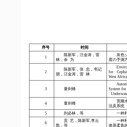
序号
时间
陈新军，汪金涛，雷
灰色
1
林，余
为
度の予測
Enviro
陈新军，张
忠，韦记
2
for Cephal
朋，汪金涛，雷
林
West Afric
Automa
3
童剑锋
System for
Underwater
宽频
4
童剑锋
法及系统
5
刘必林，等
一种
贡
艺
，
陈新军
,
李云
一种
6
凯，等
体茎柔鱼