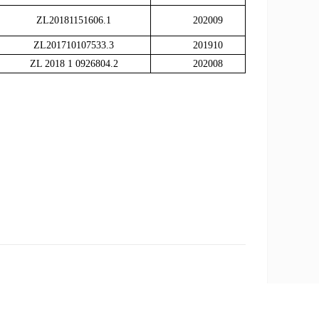
ZL20181151606.1
202009
ZL201710107533.3
201910
ZL 2018 1 0926804.2
202008