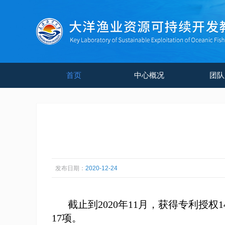
首页
中心概况
团队
发布日期：
2020-12-24
截止到
2020
年
11
月，
获得专利授权
1
17
项。