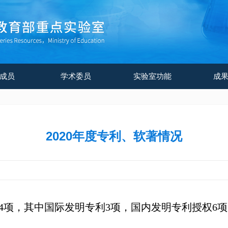
成员
学术委员
实验室功能
成
2020年度专利、软著情况
4
项，其中国际发明专利
3
项，国内发明专利授权
6
项