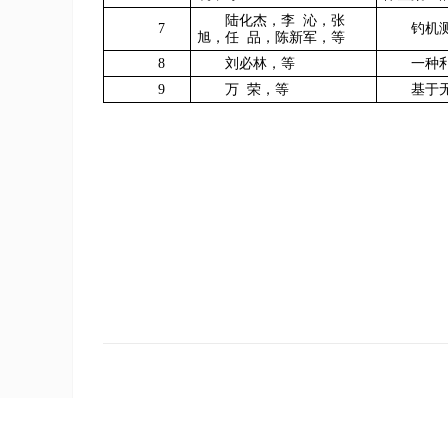
陆化杰，李
沁，张
7
钓机
旭，任
品，陈新军，等
8
刘必林，等
一种
9
万
荣，等
基于