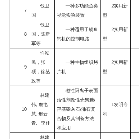
钱卫
一种多功能鱼类
2
实用新
7
国
视觉实验装置
型
钱卫
一种适用于鱿鱼
2
实用新
8
国，陈新
钓机的控制电路
型
军等
许泓
民，张
一种生物组织烤
2
实用新
9
硕，徐丛
片机
型
政等
磁性阳离子表面
林建
活性剂改性壳聚糖
/
伟
,
詹艳
1
发明专
10
羟基磷灰石
/
沸石复
慧
,
邢云
利
合物及其制备方法
青
,
李佳
和应用
林建