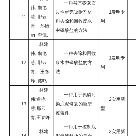
一种羟基磷灰石
伟
,
詹艳
改性蛋壳吸附剂材
1
发明专
11
慧
,
邢云
料去除和回收废水
利
青
,
孙艳
中磷酸盐的方法
丽
,
李佳
,
林建
伟
,
詹艳
一种去除和回收
1
发明专
12
慧
,
邢云
废水中磷酸盐的方
利
青
,
王春
法
峰
,
储鸣
林建
一种用于氮磷污
伟
;
詹艳
2
实用新
13
染底泥修复的新型
慧
;
邢云
型
覆盖件
青
;
王春峰
一种用于控制底
林建
2
实用新
14
泥氮磷释放的复合