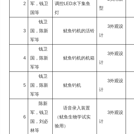
2
军，钱卫
调控
LED
水下集鱼
型
国等
灯
钱卫
3
外观设
3
国，陈新
鱿鱼钓机的活铃
计
军等
钱卫
3
外观设
4
国，陈新
鱿鱼钓机的机箱
计
军等
钱卫
3
外观设
5
国，陈新
鱿鱼钓机
计
军等
陈新
语音录入装置
军，钱卫
3
外观设
6
（鱿鱼生物学试实
国，刘必
计
验用）
林等