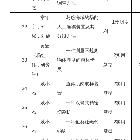
调查方法
杰
章守
岛礁海域钓场的
1
发明专
32
宇，许
人工渔礁装置及其
利
强，刘健
分设方法
黄宏
一种测量不规则
（杨红
2
实用
33
物体厚度的游标卡
伟，研究
新型
尺
生）
戴小
鱼体肌肉取样装
2
实用
34
杰
置
新型
戴小
一种双臂式精密
2
实用
35
杰
切割机
新型
戴小
一种鱼类延绳钓
2
实用
36
杰
钓钩
新型