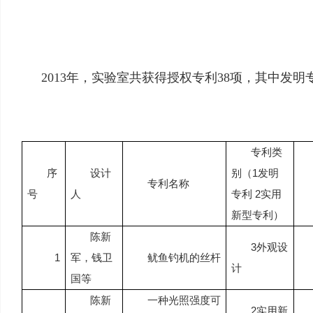
2013
年，实验室共获得授权专利
38
项，其中发明
专利类
序
设计
别（
1
发明
专利名称
号
人
专利
2
实用
新型专利）
陈新
3
外观设
1
军，钱卫
鱿鱼钓机的丝杆
计
国等
陈新
一种光照强度可
2
实用新