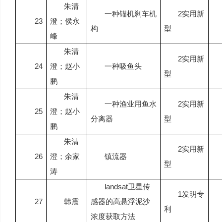
朱清
一种锚机刹车机
2
实用新
23
澄；侯永
构
型
峰
朱清
2
实用新
24
澄；赵小
一种吸鱼头
型
鹏
朱清
一种渔业用鱼水
2
实用新
25
澄；赵小
分离器
型
鹏
朱清
2
实用新
26
澄；余家
镇流器
型
涛
landsat
卫星传
1
发明专
27
韩震
感器的高悬浮泥沙
利
浓度获取方法