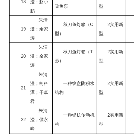
18
澄；赵小
吸鱼泵
型
鹏
朱清
秋刀鱼灯箱（
O
2
实用新
19
澄；余家
型）
型
涛
朱清
秋刀鱼灯箱（
T
2
实用新
20
澄；余家
形）
型
涛
朱清
澄；柯科
一种绞盘防积水
2
实用新
21
潭；干卓
结构
型
君
朱清
一种锚机传动机
2
实用新
22
澄；侯永
构
型
峰