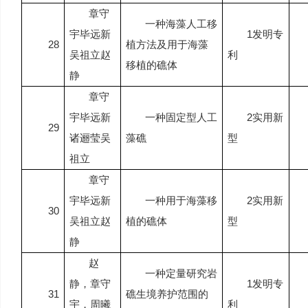
章守
一种海藻人工移
宇
毕远新
1
发明专
28
植方法及用于海藻
吴祖立
赵
利
移植的礁体
静
章守
宇
毕远新
一种固定型人工
2
实用新
29
诸逦莹
吴
藻礁
型
祖立
章守
宇
毕远新
一种用于海藻移
2
实用新
30
吴祖立
赵
植的礁体
型
静
赵
一种定量研究岩
静，章守
1
发明专
31
礁生境养护范围的
宇，周曦
利