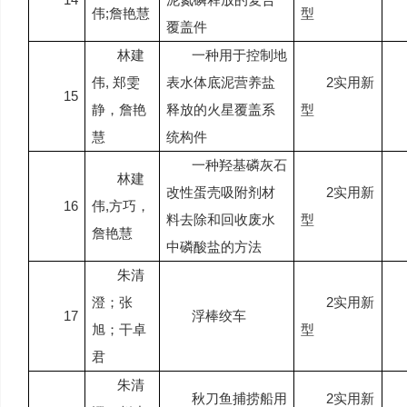
伟
;
詹艳慧
型
覆盖件
林建
一种用于控制地
伟
,
郑雯
表水体底泥营养盐
2
实用新
15
静，詹艳
释放的火星覆盖系
型
慧
统构件
一种羟基磷灰石
林建
改性蛋壳吸附剂材
2
实用新
16
伟
,
方巧，
料去除和回收废水
型
詹艳慧
中磷酸盐的方法
朱清
澄；张
2
实用新
17
浮棒绞车
旭；干卓
型
君
朱清
秋刀鱼捕捞船用
2
实用新