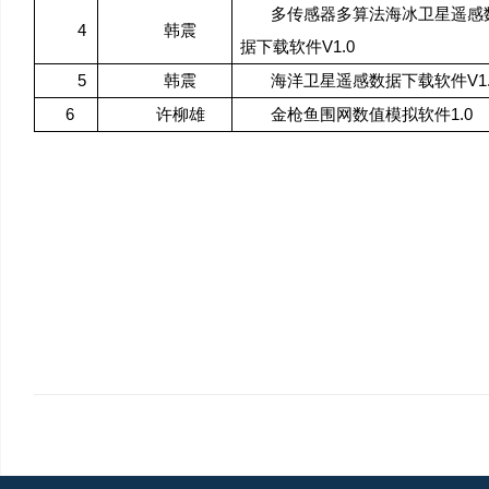
多传感器多算法海冰卫星遥感
4
韩震
V1.0
据下载软件
5
V1
韩震
海洋卫星遥感数据下载软件
6
1.0
许柳雄
金枪鱼围网数值模拟软件