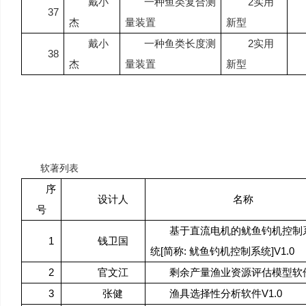
戴小
一种鱼类复合测
2
实用
37
杰
量装置
新型
戴小
一种鱼类长度测
2
实用
38
杰
量装置
新型
软著列表
序
设计人
名称
号
基于直流电机的鱿鱼钓机控制
1
钱卫国
[
:
]V1.0
统
简称
鱿鱼钓机控制系统
2
官文江
剩余产量渔业资源评估模型软
3
V1.0
张健
渔具选择性分析软件