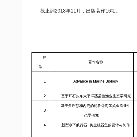
截止到
2018
年
11
月，
出版著作
16
项。
序
著作名称
号
1
Advance in Marine Biology
2
基于耳石的东太平洋茎柔鱼渔业生态学研究
基于角质颚和内壳的秘鲁外海茎柔鱼渔业生
3
态学研究
4
新型水下航行器
--
仿生机器鱼的设计与制作