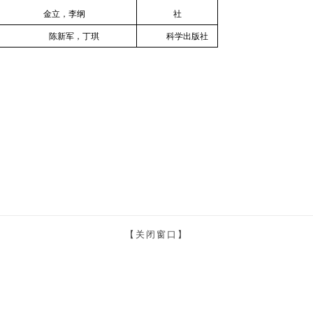
金立，李纲
社
陈新军，丁琪
科学出版社
【关闭窗口】
Copyright©
大洋渔业资源可持续开发省部共建教育部重点实验室 All rights reserved
：上海市浦东新区临港新城沪城环路999号 | 邮编：201306 | 联系电话： 021-61900