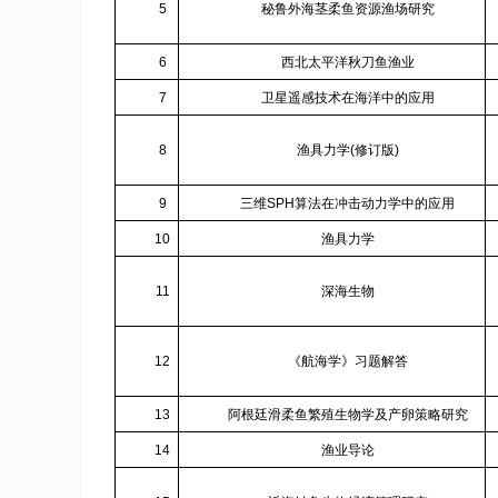
5
秘鲁外海茎柔鱼资源渔场研究
6
西北太平洋秋刀鱼渔业
7
卫星遥感技术在海洋中的应用
8
渔具力学
(
修订版
)
9
三维
SPH
算法在冲击动力学中的应用
10
渔具力学
11
深海生物
12
《航海学》习题解答
13
阿根廷滑柔鱼繁殖生物学及产卵策略研究
14
渔业导论