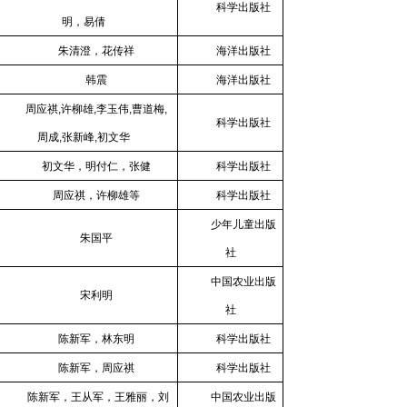
科学出版社
明，易倩
朱清澄，花传祥
海洋出版社
韩震
海洋出版社
周应祺
,
许柳雄
,
李玉伟
,
曹道梅
,
科学出版社
周成
,
张新峰
,
初文华
初文华，明付仁，张健
科学出版社
周应祺，许柳雄等
科学出版社
少年儿童出版
朱国平
社
中国农业出版
宋利明
社
陈新军，林东明
科学出版社
陈新军，周应祺
科学出版社
陈新军，王从军，王雅丽，刘
中国农业出版