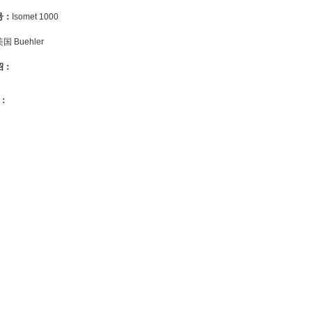
号：
Isomet 1000
国 Buehler
绍：
：