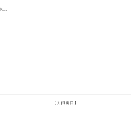
停止。
【关闭窗口】
Copyright©
大洋渔业资源可持续开发省部共建教育部重点实验室 All rights reserved