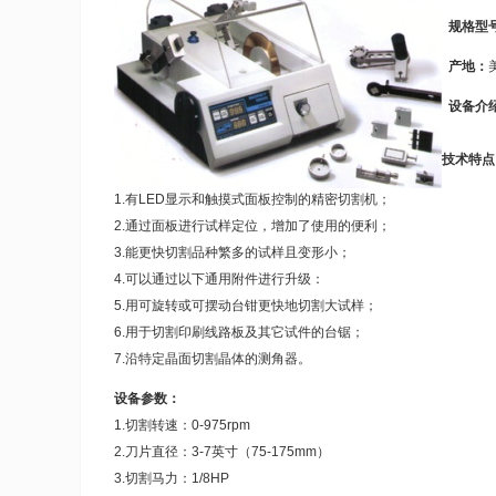
规格型
产地：
美
设备介
技术特点
1.有LED显示和触摸式面板控制的精密切割机；
2.通过面板进行试样定位，增加了使用的便利；
3.能更快切割品种繁多的试样且变形小；
4.可以通过以下通用附件进行升级：
5.用可旋转或可摆动台钳更快地切割大试样；
6.用于切割印刷线路板及其它试件的台锯；
7.沿特定晶面切割晶体的测角器。
设备参数：
1.切割转速：0-975rpm
2.刀片直径：3-7英寸（75-175mm）
3.切割马力：1/8HP