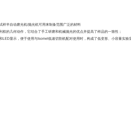
个试样半自动磨光机/抛光机可用来制备范围广泛的材料
专利权的几何动作，它结合了手工研磨和机械抛光的优点并提高了样品的一致性；
和LED显示，便于使用与Isomet低速切割机配对使用时，构成了低变形、小容量实验