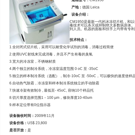
规格型号：
CM1950
产地：
德国 Leica
设备介绍：
CM1950是最新一代的冰冻切片机，和
毒技术可以杀灭或抑制绝大多数病原体。
到人员。机器的面板和扶手上均带有专利
技术特点：
1.全封闭式切片机，采用可以耐受化学试剂的消毒，消毒过程简便
2.使用UVC射线来完成消毒，并且不产生有毒的臭氧
3.宽大的冷冻室，不锈钢材质
4.两个独立的制冷系统，冷冻室温度范围 0 oC 至 -35oC
5.独立的样本制冷系统（选配），制冷-10oC 至 -50oC，可以极快的速度
6.自动热气除霜，冷冻室和样本制冷系统独立的手动除霜
7.快速冷架有效制冷 , 最低至- 45oC, 容纳10个样品托
8.切片厚度选择范围1－100 µm，修块厚度10-40um
9.样本定位带有0位指示器
设备验收时间：
2009年11月
设备价格：
US$ 23,800
是否开放：
是