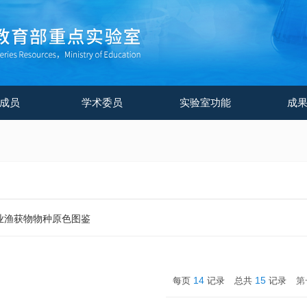
成员
学术委员
实验室功能
成
业渔获物物种原色图鉴
14
15
每页
记录
总共
记录
第