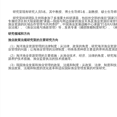
研究室现有研究人员5名。其中教授、博士生导师1名，副教授、硕士生导师2
研究室科研团队主持和参加了多项重大科研课题，包括外交部的项目“国家215
专属经济区和大陆架勘测”课题—我国与周边国家的渔业关系及渔业资源区域管理
渔业资源的区域合作管理与共同养护”，中国渔业发展战略中心课题“打击IUU
业法规》、《渔业法规与渔政管理》等，发表专著《捕捞限额制度研究》、《
研究领域和方向
渔业政策法规研究室的主要研究方向
（1）海洋渔业资源管理的法律制度：从法律、政策的角度，研究海洋渔业资
业管理的问题；公海渔业管理的法律制度；特殊鱼类种群主要是跨界和高度洄
（2）海洋渔业资源管理的主要措施：从渔业技术、经济、法律的角度，研究
源养护技术措施、渔业监督执法的技术措施等。
（3）我国渔业发展和渔业管理的政策、法规和制度：从政策、法律、制度和
渔业政策、法规和制度的优化改革和适应国际渔业管理发展的对策研究。