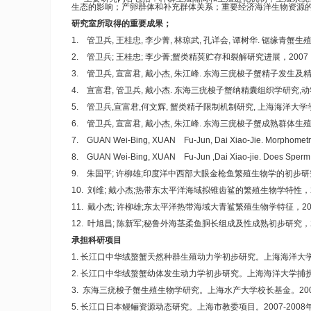
生态的影响；产卵群体和补充群体关系；重要经济海洋生物资源
研究室所取得的重要成果；
1. 管卫兵, 王桂忠, 李少菁, 林琼武, 孔详会, 谭树华. 锯缘青蟹生殖肢
2. 管卫兵; 王桂忠; 李少菁;蟹类精荚贮存和裂解研究进展，2007，3
3. 管卫兵, 宣富君, 戴小杰, 朱江峰. 东海三疣梭子蟹精子发生及精荚形成
4. 宣富君, 管卫兵, 戴小杰. 东海三疣梭子蟹纳精囊组织学研究,动物学杂志
5. 管卫兵,宣富君,何文辉, 蟹类精子限制机制研究, 上海海洋大学学报，20
6. 管卫兵, 宣富君, 戴小杰, 朱江峰. 东海三疣梭子蟹成熟群体生
7. GUAN Wei-Bing, XUAN Fu-Jun, Dai Xiao-Jie. Morphometric Mat
8. GUAN Wei-Bing, XUAN Fu-Jun ,Dai Xiao-jie. Does Sperm Limi
9. 朱国平; 许柳雄;印度洋中西部大眼金枪鱼繁殖生物学的初步研究，水产科
10. 刘维; 戴小杰;热带东太平洋海域拟锥齿鲨的繁殖生物学特性，20
11. 戴小杰; 许柳雄;东太平洋热带海域大青鲨繁殖生物学特征，2005
12. 叶旭昌; 陈新军;秘鲁外海茎柔鱼胴长组成及性成熟初步研究，20
承担科研项目
1. 长江口中华绒螯蟹天然种群生殖动力学初步研究。上海海洋大学博
2. 长江口中华绒螯蟹幼体发生动力学初步研究。上海海洋大学捕捞学
3. 东海三疣梭子蟹生殖生物学研究。上海水产大学校长基金。2004
5. 长江口日本鳗鲡资源动态研究。上海市教委项目。2007-2008